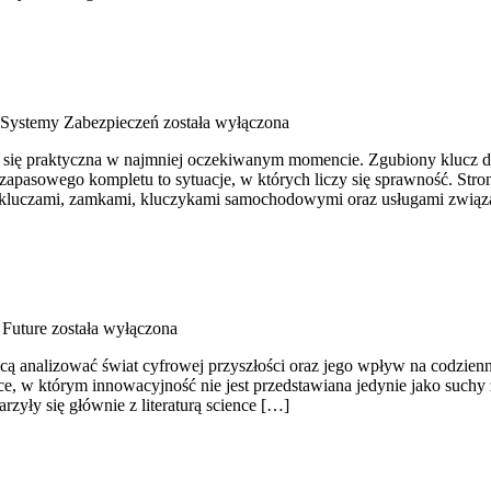
 Systemy Zabezpieczeń
została wyłączona
uje się praktyczna w najmniej oczekiwanym momencie. Zgubiony klucz 
apasowego kompletu to sytuacje, w których liczy się sprawność. Stron
ię kluczami, zamkami, kluczykami samochodowymi oraz usługami zwią
 Future
została wyłączona
cą analizować świat cyfrowej przyszłości oraz jego wpływ na codzienne
ce, w którym innowacyjność nie jest przedstawiana jedynie jako suchy 
zyły się głównie z literaturą science […]