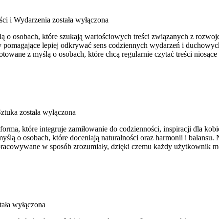
ści i Wydarzenia
została wyłączona
ą o osobach, które szukają wartościowych treści związanych z rozwoje
y pomagające lepiej odkrywać sens codziennych wydarzeń i duchowych 
owane z myślą o osobach, które chcą regularnie czytać treści niosące
Sztuka
została wyłączona
a, które integruje zamiłowanie do codzienności, inspiracji dla kobie
z myślą o osobach, które doceniają naturalności oraz harmonii i balansu
ą opracowywane w sposób zrozumiały, dzięki czemu każdy użytkownik 
tała wyłączona