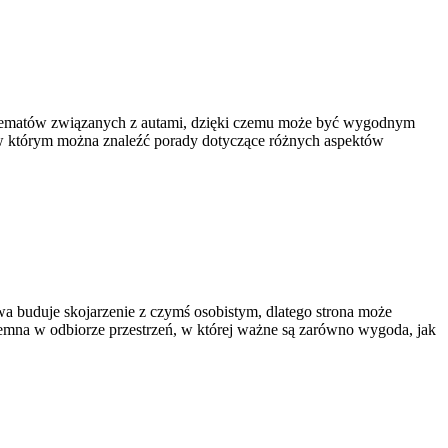
ch tematów związanych z autami, dzięki czemu może być wygodnym
, w którym można znaleźć porady dotyczące różnych aspektów
wa buduje skojarzenie z czymś osobistym, dlatego strona może
jemna w odbiorze przestrzeń, w której ważne są zarówno wygoda, jak