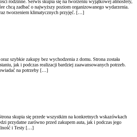
ści rodzinne. Serwis skupia się na tworzeniu wyjątkowej atmosfery,
tóre chcą zadbać o najwyższy poziom organizowanego wydarzenia.
raz tworzeniem klimatycznych przyjęć. […]
ny oraz szybkie zakupy bez wychodzenia z domu. Strona została
niu, jak i podczas realizacji bardziej zaawansowanych potrzeb.
owiadać na potrzeby […]
Strona skupia się przede wszystkim na konkretnych wskazówkach
zi przydatne zarówno przed zakupem auta, jak i podczas jego
lność i Testy […]