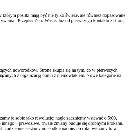
 w którym posiłki mają być nie tylko świeże, ale również dopasowane
ywania i Przepisy Zero-Waste. Już od pierwszego kontaktu z stroną
czących noworodków. Strona skupia się na tym, co w pierwszych
wiązanych z organizacją domu z niemowlakiem. Nowe kategorie na
żamy je sobie jako rewolucję: nagle zaczniemy wstawać o 5:00,
 innego – prawdziwe, trwałe zmiany buduje się drobnymi krokami.
śli codziennie sięgamy po słodkie napoje, po roku widzimy to w