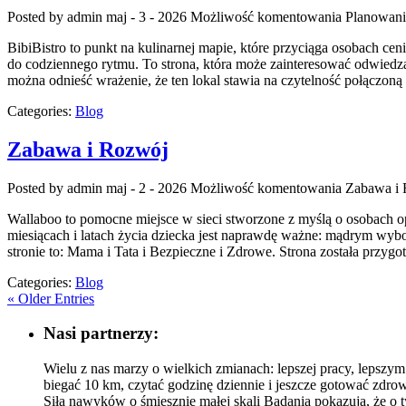
Posted by admin
maj - 3 - 2026
Możliwość komentowania
Planowani
BibiBistro to punkt na kulinarnej mapie, które przyciąga osobach ce
do codziennego rytmu. To strona, która może zainteresować odwiedz
można odnieść wrażenie, że ten lokal stawia na czytelność połączoną
Categories:
Blog
Zabawa i Rozwój
Posted by admin
maj - 2 - 2026
Możliwość komentowania
Zabawa i
Wallaboo to pomocne miejsce w sieci stworzone z myślą o osobach o
miesiącach i latach życia dziecka jest naprawdę ważne: mądrym wyb
stronie to: Mama i Tata i Bezpieczne i Zdrowe. Strona została przyg
Categories:
Blog
« Older Entries
Nasi partnerzy:
Wielu z nas marzy o wielkich zmianach: lepszej pracy, lepszy
biegać 10 km, czytać godzinę dziennie i jeszcze gotować zd
Siła nawyków o śmiesznie małej skali Badania pokazują, że o 