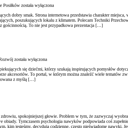
e Posiłków
została wyłączona
niących dobry smak. Strona internetowa przedstawia charakter miejsca,
ających, poszukujących lokalu z klimatem. Polecam Techniki Przechow
 z gościnnością. To nie jest przypadkowa prezentacja […]
 Rozwój
została wyłączona
piekujących się dziećmi, którzy szukają inspirujących pomysłów doty
orze akcesoriów. To portal, w którym można znaleźć wiele tematów z
otowana z myślą […]
m zdrowiu, spokojniejszej głowie. Problem w tym, że zazwyczaj wyobra
rowe obiady. Tymczasem psychologia nawyków podpowiada coś zupełnie
tym, kim jesteśmy, decydują codzienne, często nieświadome nawyki. Je