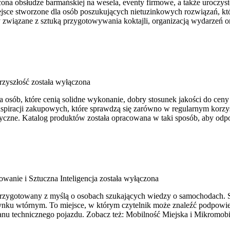
na obsłudze barmańskiej na wesela, eventy firmowe, a także uroczysto
ejsce stworzone dla osób poszukujących nietuzinkowych rozwiązań, k
 związane z sztuką przygotowywania koktajli, organizacją wydarzeń o
rzyszłość
została wyłączona
dla osób, które cenią solidne wykonanie, dobry stosunek jakości do ce
iracji zakupowych, które sprawdzą się zarówno w regularnym korzysta
yczne. Katalog produktów została opracowana w taki sposób, aby odp
wanie i Sztuczna Inteligencja
została wyłączona
przygotowany z myślą o osobach szukających wiedzy o samochodach. 
ku wtórnym. To miejsce, w którym czytelnik może znaleźć podpowied
nu technicznego pojazdu. Zobacz też: Mobilność Miejska i Mikromobi