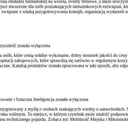
na obsłudze barmańskiej na wesela, eventy firmowe, a także uroczysto
ejsce stworzone dla osób poszukujących nietuzinkowych rozwiązań, k
 związane z sztuką przygotowywania koktajli, organizacją wydarzeń o
rzyszłość
została wyłączona
dla osób, które cenią solidne wykonanie, dobry stosunek jakości do ce
iracji zakupowych, które sprawdzą się zarówno w regularnym korzysta
yczne. Katalog produktów została opracowana w taki sposób, aby odp
wanie i Sztuczna Inteligencja
została wyłączona
przygotowany z myślą o osobach szukających wiedzy o samochodach. 
ku wtórnym. To miejsce, w którym czytelnik może znaleźć podpowied
nu technicznego pojazdu. Zobacz też: Mobilność Miejska i Mikromobi