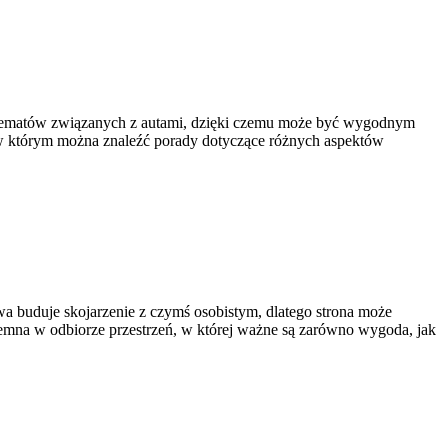
ch tematów związanych z autami, dzięki czemu może być wygodnym
, w którym można znaleźć porady dotyczące różnych aspektów
wa buduje skojarzenie z czymś osobistym, dlatego strona może
jemna w odbiorze przestrzeń, w której ważne są zarówno wygoda, jak