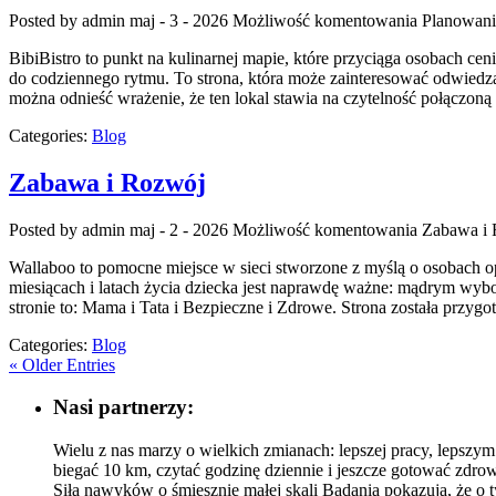
Posted by admin
maj - 3 - 2026
Możliwość komentowania
Planowani
BibiBistro to punkt na kulinarnej mapie, które przyciąga osobach ce
do codziennego rytmu. To strona, która może zainteresować odwiedz
można odnieść wrażenie, że ten lokal stawia na czytelność połączoną
Categories:
Blog
Zabawa i Rozwój
Posted by admin
maj - 2 - 2026
Możliwość komentowania
Zabawa i
Wallaboo to pomocne miejsce w sieci stworzone z myślą o osobach o
miesiącach i latach życia dziecka jest naprawdę ważne: mądrym wyb
stronie to: Mama i Tata i Bezpieczne i Zdrowe. Strona została przyg
Categories:
Blog
« Older Entries
Nasi partnerzy:
Wielu z nas marzy o wielkich zmianach: lepszej pracy, lepszy
biegać 10 km, czytać godzinę dziennie i jeszcze gotować zd
Siła nawyków o śmiesznie małej skali Badania pokazują, że o 