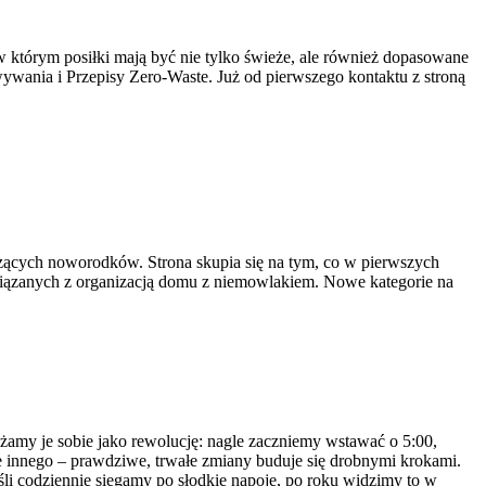
 w którym posiłki mają być nie tylko świeże, ale również dopasowane
ywania i Przepisy Zero-Waste. Już od pierwszego kontaktu z stroną
czących noworodków. Strona skupia się na tym, co w pierwszych
wiązanych z organizacją domu z niemowlakiem. Nowe kategorie na
żamy je sobie jako rewolucję: nagle zaczniemy wstawać o 5:00,
 innego – prawdziwe, trwałe zmiany buduje się drobnymi krokami.
śli codziennie sięgamy po słodkie napoje, po roku widzimy to w