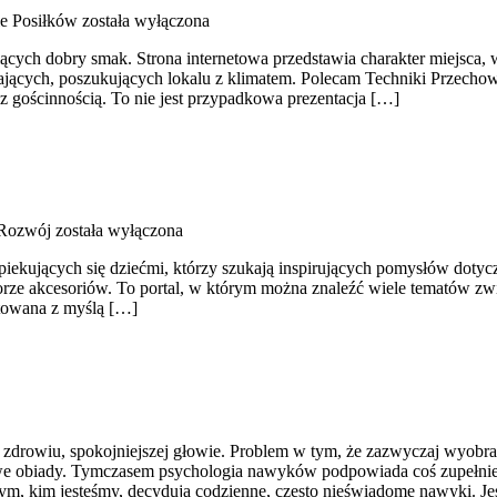
e Posiłków
została wyłączona
niących dobry smak. Strona internetowa przedstawia charakter miejsca,
ających, poszukujących lokalu z klimatem. Polecam Techniki Przechow
 z gościnnością. To nie jest przypadkowa prezentacja […]
 Rozwój
została wyłączona
piekujących się dziećmi, którzy szukają inspirujących pomysłów doty
orze akcesoriów. To portal, w którym można znaleźć wiele tematów z
otowana z myślą […]
m zdrowiu, spokojniejszej głowie. Problem w tym, że zazwyczaj wyobra
rowe obiady. Tymczasem psychologia nawyków podpowiada coś zupełnie
tym, kim jesteśmy, decydują codzienne, często nieświadome nawyki. Je