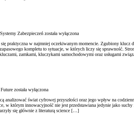
 Systemy Zabezpieczeń
została wyłączona
uje się praktyczna w najmniej oczekiwanym momencie. Zgubiony klucz 
apasowego kompletu to sytuacje, w których liczy się sprawność. Stron
ię kluczami, zamkami, kluczykami samochodowymi oraz usługami zwią
 Future
została wyłączona
cą analizować świat cyfrowej przyszłości oraz jego wpływ na codzienne
ce, w którym innowacyjność nie jest przedstawiana jedynie jako suchy 
zyły się głównie z literaturą science […]