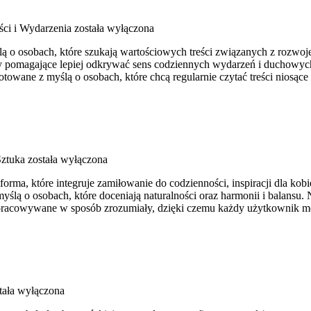
ści i Wydarzenia
została wyłączona
ą o osobach, które szukają wartościowych treści związanych z rozwoje
y pomagające lepiej odkrywać sens codziennych wydarzeń i duchowych 
owane z myślą o osobach, które chcą regularnie czytać treści niosące
Sztuka
została wyłączona
a, które integruje zamiłowanie do codzienności, inspiracji dla kobie
z myślą o osobach, które doceniają naturalności oraz harmonii i balansu
ą opracowywane w sposób zrozumiały, dzięki czemu każdy użytkownik 
tała wyłączona