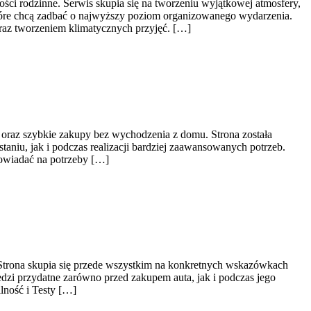
ści rodzinne. Serwis skupia się na tworzeniu wyjątkowej atmosfery,
tóre chcą zadbać o najwyższy poziom organizowanego wydarzenia.
raz tworzeniem klimatycznych przyjęć. […]
ny oraz szybkie zakupy bez wychodzenia z domu. Strona została
niu, jak i podczas realizacji bardziej zaawansowanych potrzeb.
owiadać na potrzeby […]
Strona skupia się przede wszystkim na konkretnych wskazówkach
zi przydatne zarówno przed zakupem auta, jak i podczas jego
lność i Testy […]